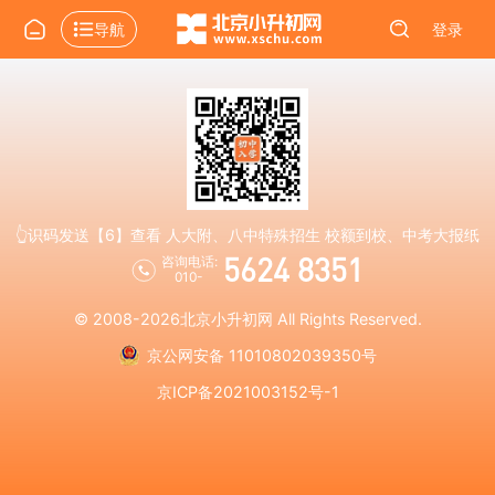
导航
登录
👆识码发送【6】查看 人大附、八中特殊招生 校额到校、中考大报纸
5624 8351
咨询电话:
010-
© 2008-2026
北京小升初网
All Rights Reserved.
京公网安备 11010802039350号
京ICP备2021003152号-1