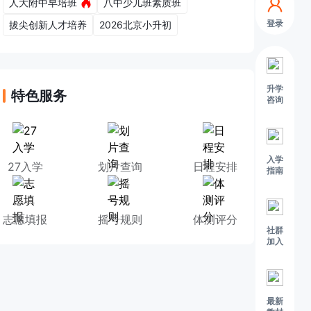
人大附中早培班
八中少儿班素质班
登录
拔尖创新人才培养
2026北京小升初
升学
特色服务
咨询
入学
27入学
划片查询
日程安排
指南
志愿填报
摇号规则
体测评分
社群
加入
最新