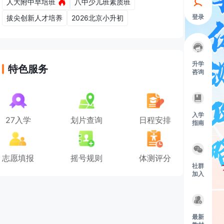
人大附中早培班
八中少儿班素质班
登录
拔尖创新人才培养
2026北京小升初
升学
特色服务
咨询
入学
27入学
划片查询
日程安排
指南
志愿填报
摇号规则
体测评分
社群
加入
最新