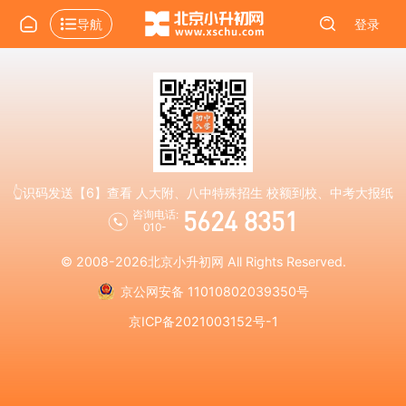
导航
登录
👆识码发送【6】查看 人大附、八中特殊招生 校额到校、中考大报纸
5624 8351
咨询电话:
010-
© 2008-2026
北京小升初网
All Rights Reserved.
京公网安备 11010802039350号
京ICP备2021003152号-1