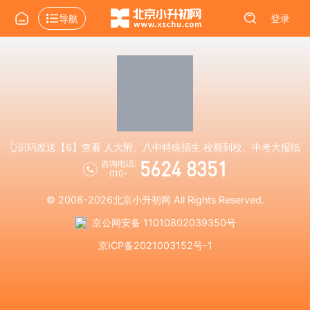
导航
登录
👆识码发送【6】查看 人大附、八中特殊招生 校额到校、中考大报纸
5624 8351
咨询电话:
010-
© 2008-2026
北京小升初网
All Rights Reserved.
京公网安备 11010802039350号
京ICP备2021003152号-1