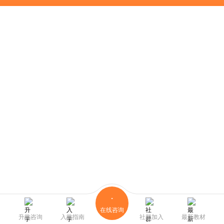
在线咨询
升学咨询
入学指南
社群加入
最新教材