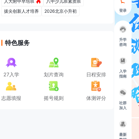
人大附中早培班
八中少儿班素质班
登录
拔尖创新人才培养
2026北京小升初
升学
特色服务
咨询
入学
27入学
划片查询
日程安排
指南
志愿填报
摇号规则
体测评分
社群
加入
最新