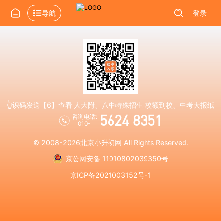
导航
登录
👆识码发送【6】查看 人大附、八中特殊招生 校额到校、中考大报纸
5624 8351
咨询电话:
010-
© 2008-2026
北京小升初网
All Rights Reserved.
京公网安备 11010802039350号
京ICP备2021003152号-1