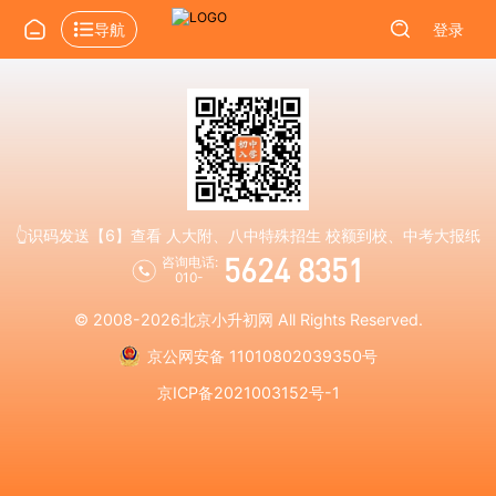
导航
登录
👆识码发送【6】查看 人大附、八中特殊招生 校额到校、中考大报纸
5624 8351
咨询电话:
010-
© 2008-2026
北京小升初网
All Rights Reserved.
京公网安备 11010802039350号
京ICP备2021003152号-1