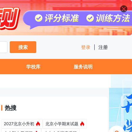
搜索
登录
|
注册
学校库
服务说明
热搜
2027北京小升初
北京小学期末试题