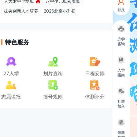
人大附中早培班
八中少儿班素质班
登录
拔尖创新人才培养
2026北京小升初
升学
特色服务
咨询
入学
27入学
划片查询
日程安排
指南
志愿填报
摇号规则
体测评分
社群
加入
最新