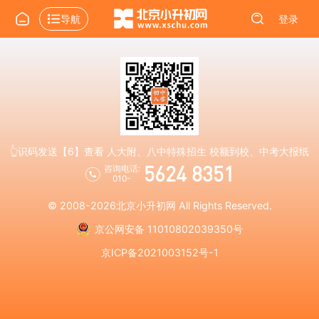
导航
登录
👆识码发送【6】查看 人大附、八中特殊招生 校额到校、中考大报纸
5624 8351
咨询电话:
010-
© 2008-2026
北京小升初网
All Rights Reserved.
京公网安备 11010802039350号
京ICP备2021003152号-1