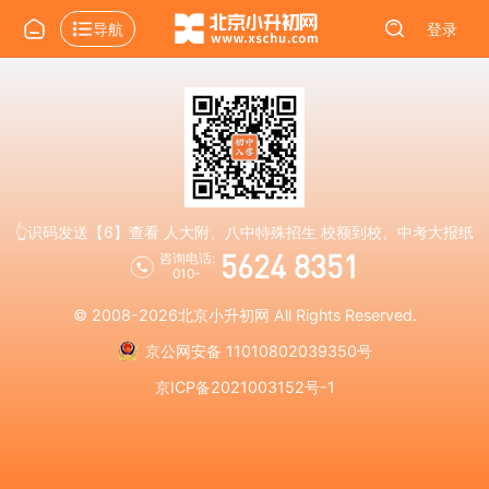
导航
登录
👆识码发送【6】查看 人大附、八中特殊招生 校额到校、中考大报纸
5624 8351
咨询电话:
010-
© 2008-2026
北京小升初网
All Rights Reserved.
京公网安备 11010802039350号
京ICP备2021003152号-1