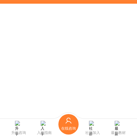
在线咨询
升学咨询
入学指南
社群加入
最新教材