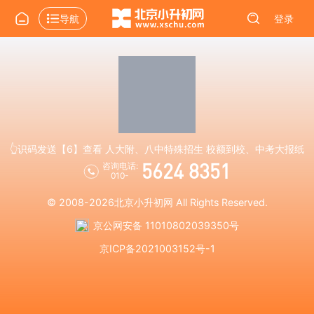
导航
登录
👆识码发送【6】查看 人大附、八中特殊招生 校额到校、中考大报纸
5624 8351
咨询电话:
010-
© 2008-2026
北京小升初网
All Rights Reserved.
京公网安备 11010802039350号
京ICP备2021003152号-1