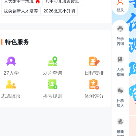
人大附中早培班
八中少儿班素质班
登录
拔尖创新人才培养
2026北京小升初
升学
特色服务
咨询
入学
27入学
划片查询
日程安排
指南
志愿填报
摇号规则
体测评分
社群
加入
最新