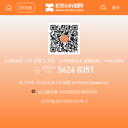
导航
登录
👆识码发送【6】查看 人大附、八中特殊招生 校额到校、中考大报纸
5624 8351
咨询电话:
010-
© 2008-2026
北京小升初网
All Rights Reserved.
京公网安备 11010802039350号
京ICP备2021003152号-1