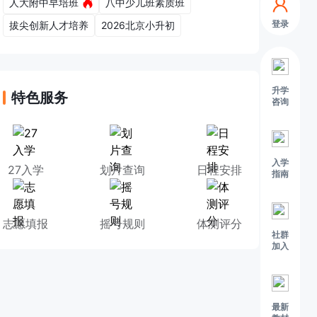
人大附中早培班
八中少儿班素质班
登录
拔尖创新人才培养
2026北京小升初
升学
特色服务
咨询
入学
27入学
划片查询
日程安排
指南
志愿填报
摇号规则
体测评分
社群
加入
最新