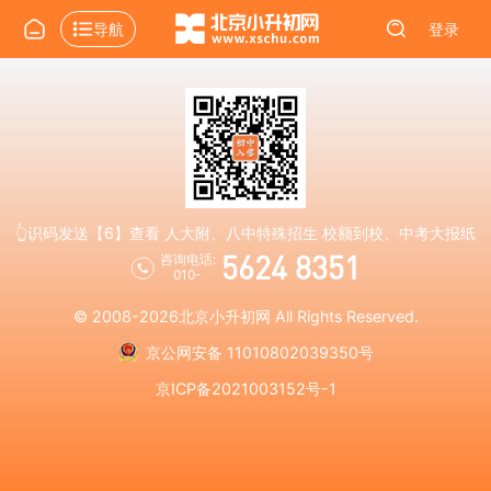
导航
登录
👆识码发送【6】查看 人大附、八中特殊招生 校额到校、中考大报纸
5624 8351
咨询电话:
010-
© 2008-2026
北京小升初网
All Rights Reserved.
京公网安备 11010802039350号
京ICP备2021003152号-1