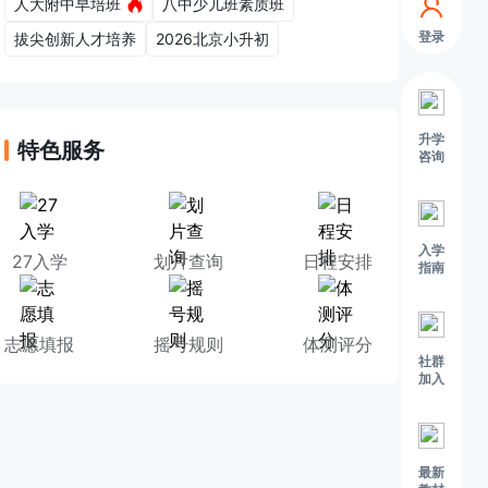
人大附中早培班
八中少儿班素质班
登录
拔尖创新人才培养
2026北京小升初
升学
特色服务
咨询
入学
27入学
划片查询
日程安排
指南
志愿填报
摇号规则
体测评分
社群
加入
最新