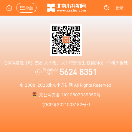
导航
登录
👆识码发送【6】查看 人大附、八中特殊招生 校额到校、中考大报纸
5624 8351
咨询电话:
010-
© 2008-2026
北京小升初网
All Rights Reserved.
京公网安备 11010802039350号
京ICP备2021003152号-1