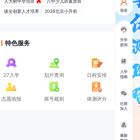
人大附中早培班
八中少儿班素质班
登录
拔尖创新人才培养
2026北京小升初
升学
特色服务
咨询
入学
27入学
划片查询
日程安排
指南
志愿填报
摇号规则
体测评分
社群
加入
最新