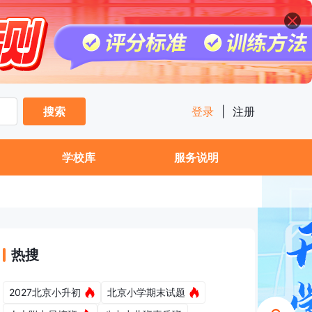
搜索
登录
|
注册
学校库
服务说明
热搜
2027北京小升初
北京小学期末试题