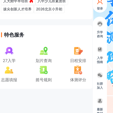
人大附中早培班
八中少儿班素质班
登录
拔尖创新人才培养
2026北京小升初
升学
特色服务
咨询
入学
27入学
划片查询
日程安排
指南
志愿填报
摇号规则
体测评分
社群
加入
最新