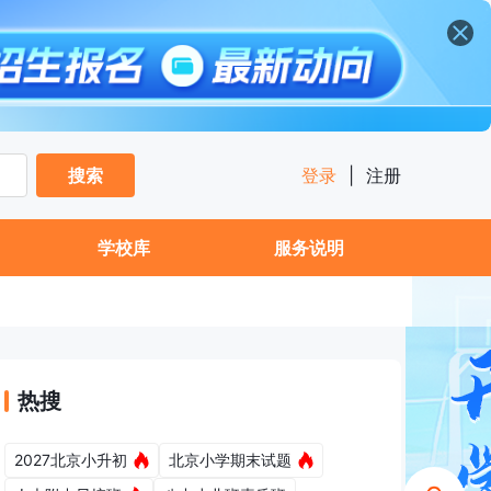
搜索
登录
|
注册
学校库
服务说明
热搜
2027北京小升初
北京小学期末试题