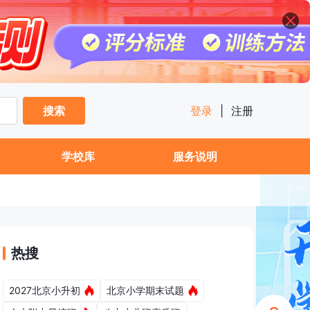
搜索
登录
|
注册
学校库
服务说明
热搜
2027北京小升初
北京小学期末试题