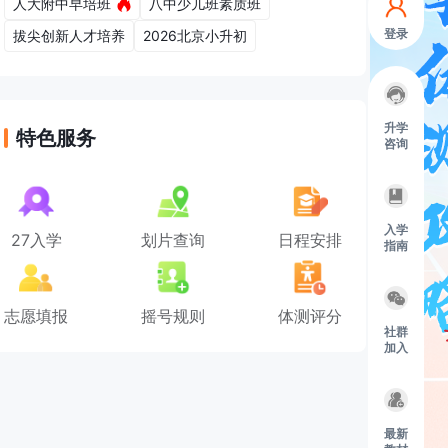
人大附中早培班
八中少儿班素质班
登录
拔尖创新人才培养
2026北京小升初
升学
特色服务
咨询
入学
27入学
划片查询
日程安排
指南
志愿填报
摇号规则
体测评分
社群
加入
最新