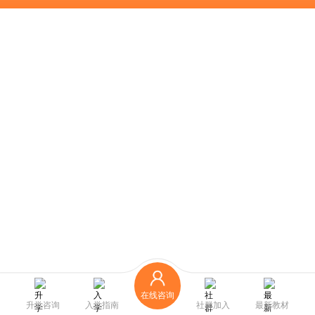
在线咨询
升学咨询
入学指南
社群加入
最新教材