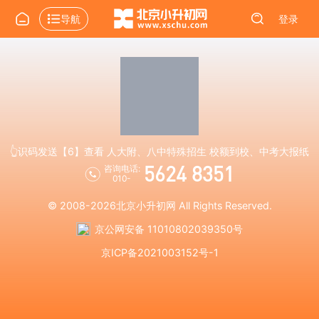
导航
登录
👆识码发送【6】查看 人大附、八中特殊招生 校额到校、中考大报纸
5624 8351
咨询电话:
010-
© 2008-2026
北京小升初网
All Rights Reserved.
京公网安备 11010802039350号
京ICP备2021003152号-1