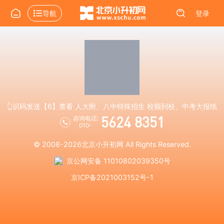
导航
登录
👆识码发送【6】查看 人大附、八中特殊招生 校额到校、中考大报纸
5624 8351
咨询电话:
010-
© 2008-2026
北京小升初网
All Rights Reserved.
京公网安备 11010802039350号
京ICP备2021003152号-1