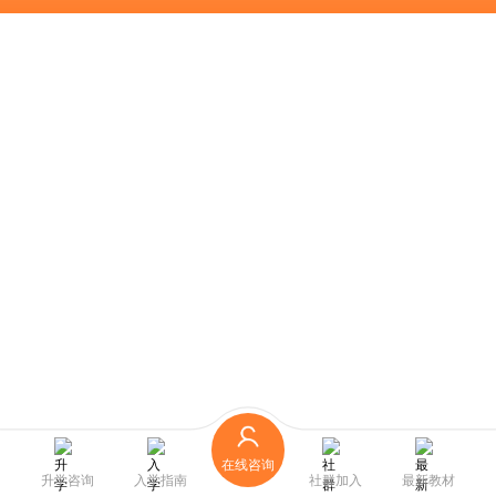
在线咨询
升学咨询
入学指南
社群加入
最新教材