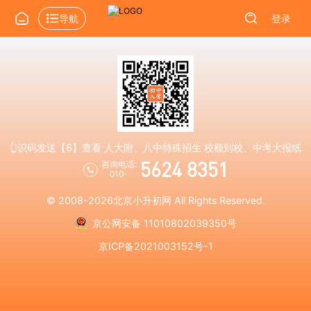
导航
登录
👆识码发送【6】查看 人大附、八中特殊招生 校额到校、中考大报纸
5624 8351
咨询电话:
010-
© 2008-2026
北京小升初网
All Rights Reserved.
京公网安备 11010802039350号
京ICP备2021003152号-1