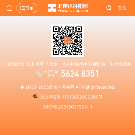
导航
登录
👆识码发送【6】查看 人大附、八中特殊招生 校额到校、中考大报纸
5624 8351
咨询电话:
010-
© 2008-2026
北京小升初网
All Rights Reserved.
京公网安备 11010802039350号
京ICP备2021003152号-1