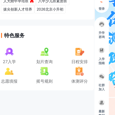
人大附中早培班
八中少儿班素质班
登录
拔尖创新人才培养
2026北京小升初
升学
特色服务
咨询
入学
27入学
划片查询
日程安排
指南
志愿填报
摇号规则
体测评分
社群
加入
最新