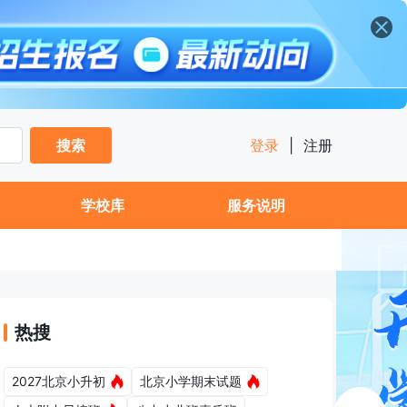
搜索
登录
|
注册
学校库
服务说明
热搜
2027北京小升初
北京小学期末试题