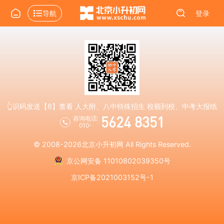
导航
登录
👆识码发送【6】查看 人大附、八中特殊招生 校额到校、中考大报纸
5624 8351
咨询电话:
010-
© 2008-2026
北京小升初网
All Rights Reserved.
京公网安备 11010802039350号
京ICP备2021003152号-1