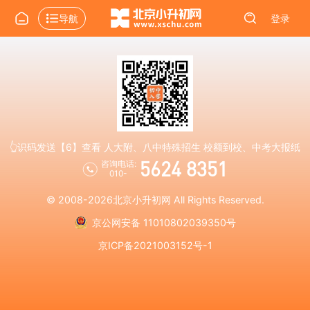
导航
登录
👆识码发送【6】查看 人大附、八中特殊招生 校额到校、中考大报纸
5624 8351
咨询电话:
010-
© 2008-2026
北京小升初网
All Rights Reserved.
京公网安备 11010802039350号
京ICP备2021003152号-1