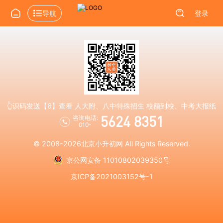
导航
登录
👆识码发送【6】查看 人大附、八中特殊招生 校额到校、中考大报纸
5624 8351
咨询电话:
010-
© 2008-2026
北京小升初网
All Rights Reserved.
京公网安备 11010802039350号
京ICP备2021003152号-1