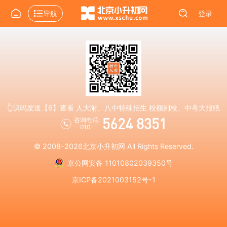
导航
登录
👆识码发送【6】查看 人大附、八中特殊招生 校额到校、中考大报纸
5624 8351
咨询电话:
010-
© 2008-2026
北京小升初网
All Rights Reserved.
京公网安备 11010802039350号
京ICP备2021003152号-1