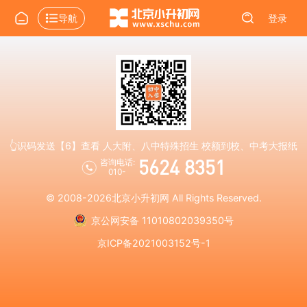
导航
登录
👆识码发送【6】查看 人大附、八中特殊招生 校额到校、中考大报纸
5624 8351
咨询电话:
010-
© 2008-2026
北京小升初网
All Rights Reserved.
京公网安备 11010802039350号
京ICP备2021003152号-1