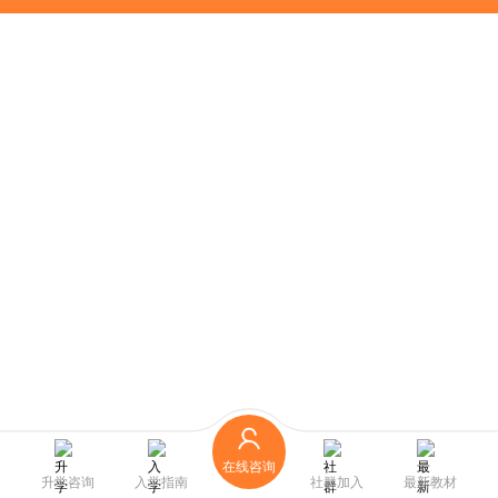
在线咨询
升学咨询
入学指南
社群加入
最新教材