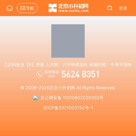
导航
登录
👆识码发送【6】查看 人大附、八中特殊招生 校额到校、中考大报纸
5624 8351
咨询电话:
010-
© 2008-2026
北京小升初网
All Rights Reserved.
京公网安备 11010802039350号
京ICP备2021003152号-1