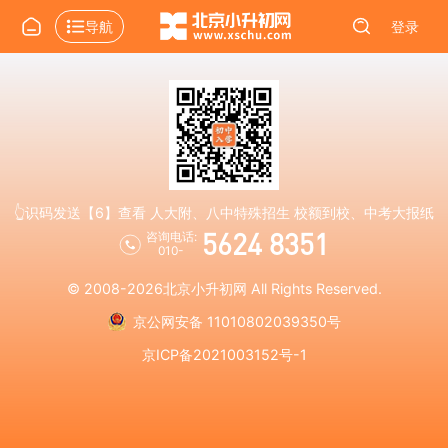
导航
登录
👆识码发送【6】查看 人大附、八中特殊招生 校额到校、中考大报纸
5624 8351
咨询电话:
010-
© 2008-2026
北京小升初网
All Rights Reserved.
京公网安备 11010802039350号
京ICP备2021003152号-1