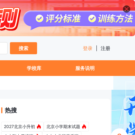
搜索
登录
|
注册
学校库
服务说明
热搜
2027北京小升初
北京小学期末试题