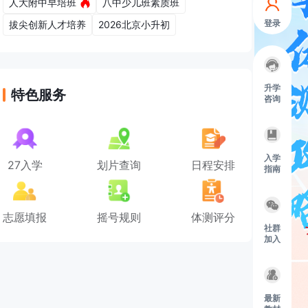
人大附中早培班
八中少儿班素质班
登录
拔尖创新人才培养
2026北京小升初
升学
特色服务
咨询
入学
27入学
划片查询
日程安排
指南
志愿填报
摇号规则
体测评分
社群
加入
最新