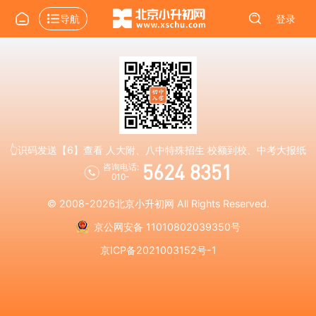
导航
登录
👆识码发送【6】查看 人大附、八中特殊招生 校额到校、中考大报纸
5624 8351
咨询电话:
010-
© 2008-2026
北京小升初网
All Rights Reserved.
京公网安备 11010802039350号
京ICP备2021003152号-1