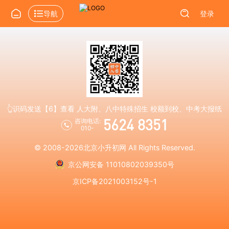
导航
登录
👆识码发送【6】查看 人大附、八中特殊招生 校额到校、中考大报纸
5624 8351
咨询电话:
010-
© 2008-2026
北京小升初网
All Rights Reserved.
京公网安备 11010802039350号
京ICP备2021003152号-1