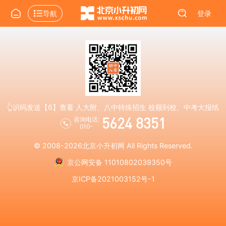
导航
登录
👆识码发送【6】查看 人大附、八中特殊招生 校额到校、中考大报纸
5624 8351
咨询电话:
010-
© 2008-2026
北京小升初网
All Rights Reserved.
京公网安备 11010802039350号
京ICP备2021003152号-1