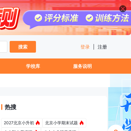
搜索
登录
|
注册
学校库
服务说明
热搜
2027北京小升初
北京小学期末试题