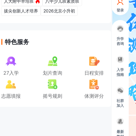
人大附中早培班
八中少儿班素质班
登录
拔尖创新人才培养
2026北京小升初
升学
特色服务
咨询
入学
27入学
划片查询
日程安排
指南
志愿填报
摇号规则
体测评分
社群
加入
最新