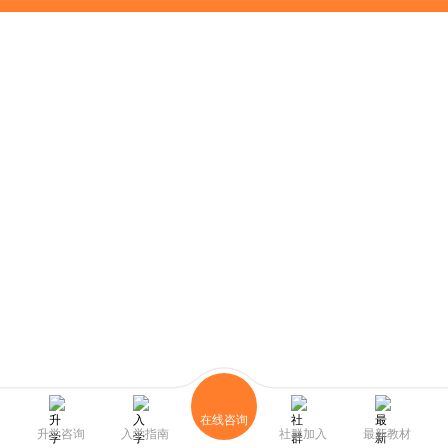
在线咨询
升学咨询
入学指南
社群加入
最新教材