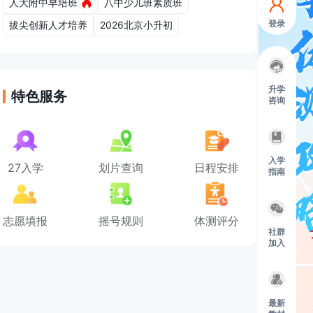
人大附中早培班
八中少儿班素质班
登录
拔尖创新人才培养
2026北京小升初
升学
特色服务
咨询
入学
27入学
划片查询
日程安排
指南
志愿填报
摇号规则
体测评分
社群
加入
最新