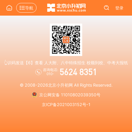
导航
登录
👆识码发送【6】查看 人大附、八中特殊招生 校额到校、中考大报纸
5624 8351
咨询电话:
010-
© 2008-2026
北京小升初网
All Rights Reserved.
京公网安备 11010802039350号
京ICP备2021003152号-1