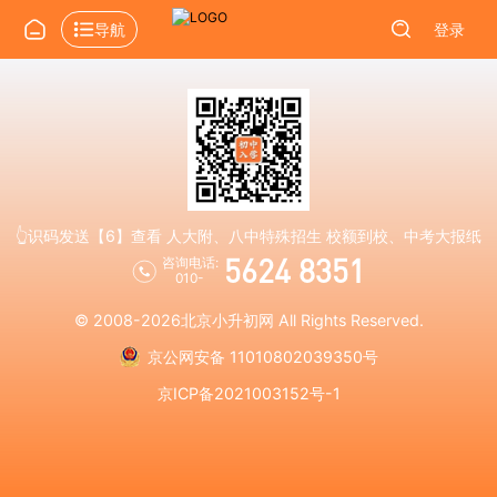
导航
登录
👆识码发送【6】查看 人大附、八中特殊招生 校额到校、中考大报纸
5624 8351
咨询电话:
010-
© 2008-2026
北京小升初网
All Rights Reserved.
京公网安备 11010802039350号
京ICP备2021003152号-1