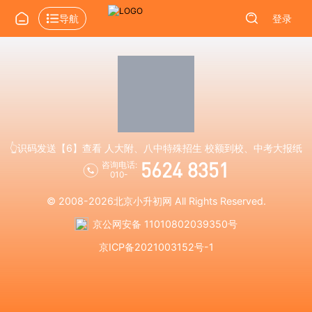
导航
登录
👆识码发送【6】查看 人大附、八中特殊招生 校额到校、中考大报纸
5624 8351
咨询电话:
010-
© 2008-2026
北京小升初网
All Rights Reserved.
京公网安备 11010802039350号
京ICP备2021003152号-1