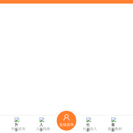
在线咨询
升学咨询
入学指南
社群加入
最新教材