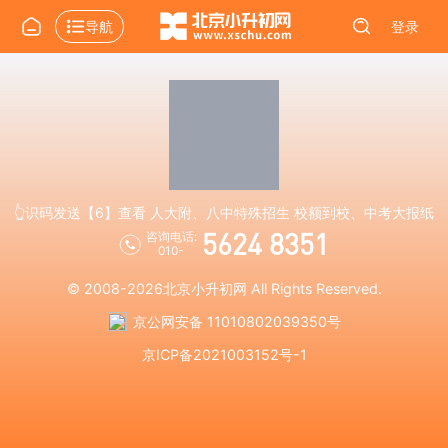
导航
登录
👆识码发送【6】查看 人大附、八中特殊招生 校额到校、中考大报纸
5624 8351
咨询电话:
010-
© 2008-2026
北京小升初网
All Rights Reserved.
京公网安备 11010802039350号
京ICP备2021003152号-1