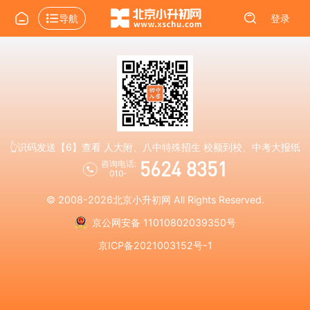
导航
登录
👆识码发送【6】查看 人大附、八中特殊招生 校额到校、中考大报纸
5624 8351
咨询电话:
010-
© 2008-2026
北京小升初网
All Rights Reserved.
京公网安备 11010802039350号
京ICP备2021003152号-1