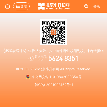
导航
登录
👆识码发送【6】查看 人大附、八中特殊招生 校额到校、中考大报纸
5624 8351
咨询电话:
010-
© 2008-2026
北京小升初网
All Rights Reserved.
京公网安备 11010802039350号
京ICP备2021003152号-1