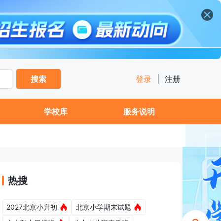
搜索
登录
|
注册
学校库
服务说明
热搜
2027北京小升初
北京小学期末试题