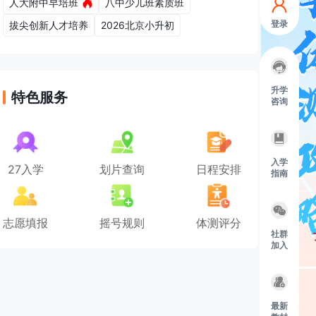
人大附中早培班
八中少儿班素质班
登录
拔尖创新人才培养
2026北京小升初
升学
特色服务
咨询
入学
27入学
划片查询
日程安排
指南
志愿填报
摇号规则
体测评分
社群
加入
最新