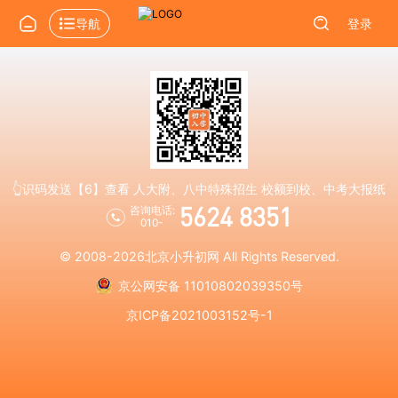
导航
登录
👆识码发送【6】查看 人大附、八中特殊招生 校额到校、中考大报纸
5624 8351
咨询电话:
010-
© 2008-2026
北京小升初网
All Rights Reserved.
京公网安备 11010802039350号
京ICP备2021003152号-1