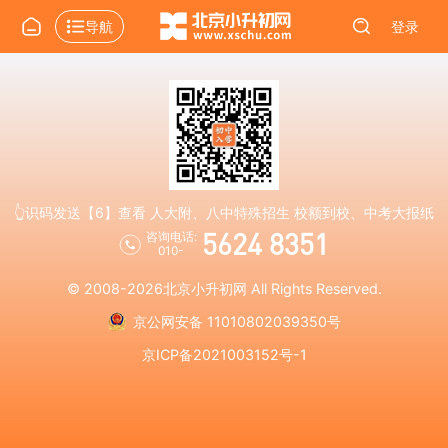
导航
登录
👆识码发送【6】查看 人大附、八中特殊招生 校额到校、中考大报纸
5624 8351
咨询电话:
010-
© 2008-2026
北京小升初网
All Rights Reserved.
京公网安备 11010802039350号
京ICP备2021003152号-1