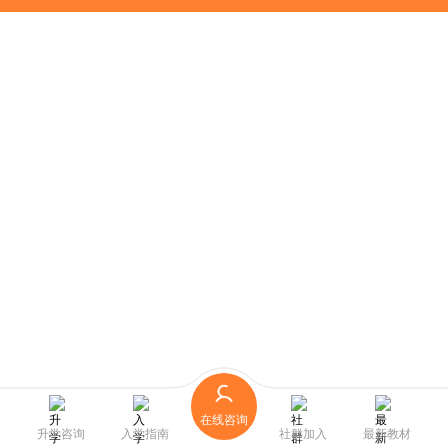
在线咨询
升学咨询
入学指南
社群加入
最新教材