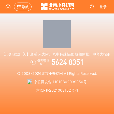
导航
登录
👆识码发送【6】查看 人大附、八中特殊招生 校额到校、中考大报纸
5624 8351
咨询电话:
010-
© 2008-2026
北京小升初网
All Rights Reserved.
京公网安备 11010802039350号
京ICP备2021003152号-1